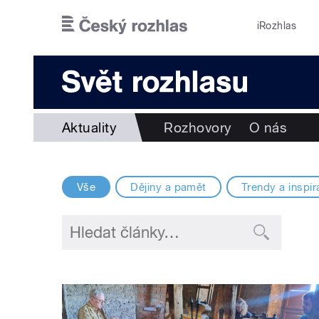
Přejít k hlavnímu obsahu
iRozhlas
Aktuality
Rozhovory
O nás
Vše
Dějiny a pamět
Trendy a inspir