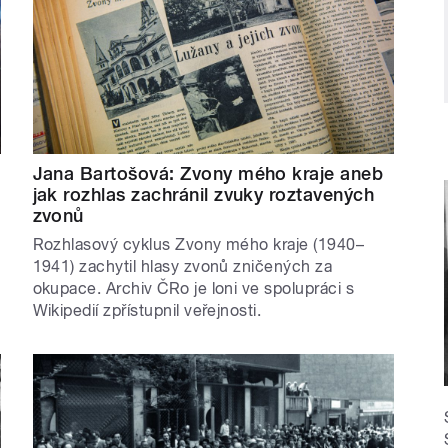
Jana Bartošová: Zvony mého kraje aneb
jak rozhlas zachránil zvuky roztavených
zvonů
Rozhlasový cyklus Zvony mého kraje (1940–
1941) zachytil hlasy zvonů zničených za
okupace. Archiv ČRo je loni ve spolupráci s
Wikipedií zpřístupnil veřejnosti.