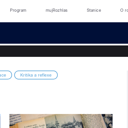
Program
mujRozhlas
Stanice
O r
ace
Kritika a reflexe