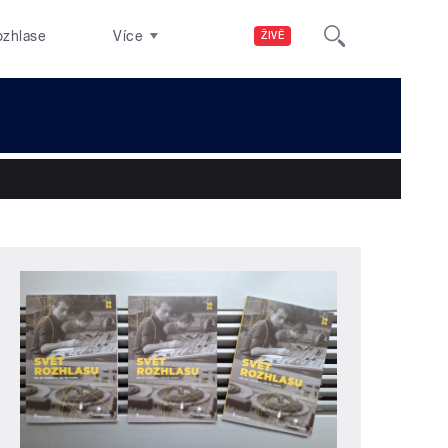
ozhlase
Více
ŽIVĚ