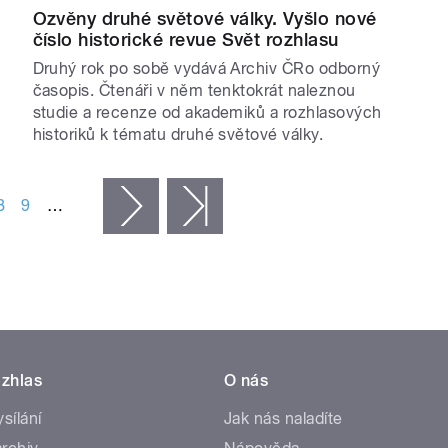
Ozvěny druhé světové války. Vyšlo nové
číslo historické revue Svět rozhlasu
Druhý rok po sobě vydává Archiv ČRo odborný
časopis. Čtenáři v něm tenktokrát naleznou
studie a recenze od akademiků a rozhlasových
historiků k tématu druhé světové války.
8
9
…
následující ›
poslední »
zhlas
O nás
ysílání
Jak nás naladíte