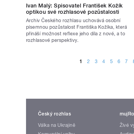
Ivan Malý: Spisovatel František Kožík
optikou své rozhlasové pozůstalosti
Archiv Českého rozhlasu uchovává osobní
písemnou pozůstalost Františka Kožíka, která
přináší možnost reflexe jeho díla z nové, a to
rozhlasové perspektivy.
STRÁNKY
1
2
3
4
5
6
7
Český rozhlas
mujRo
Válka na Ukrajině
Živé v