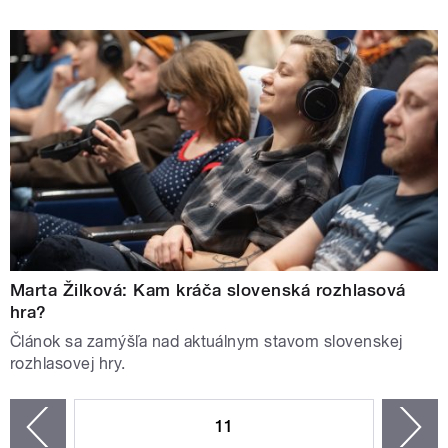
Marta Žilková: Kam kráča slovenská rozhlasová
hra?
Článok sa zamýšľa nad aktuálnym stavom slovenskej
rozhlasovej hry.
STRÁNKY
11
n
zí