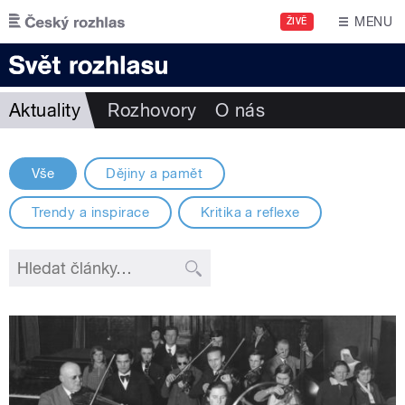
Přejít k hlavnímu obsahu
MENU
ŽIVĚ
Aktuality
Rozhovory
O nás
Vše
Dějiny a pamět
Trendy a inspirace
Kritika a reflexe