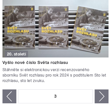
20. století
Vyšlo nové číslo Světa rozhlasu
Stáhněte si elektronickou verzi recenzovaného
sborníku Svět rozhlasu pro rok 2024 s podtitulem Sto let
rozhlasu, sto let zvuku.
STRÁNKY
3
n
zí