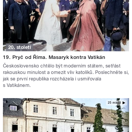
20. století
19. Pryč od Říma. Masaryk kontra Vatikán
Československo chtělo být moderním státem, setřást
rakouskou minulost a omezit vliv katolíků. Poslechněte si,
jak se první republika rozcházela i usmiřovala
s Vatikánem.
25 minut