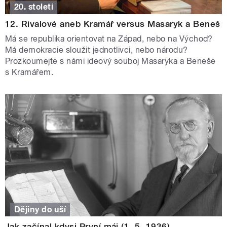
20. století
12. Rivalové aneb Kramář versus Masaryk a Beneš
Má se republika orientovat na Západ, nebo na Východ?
Má demokracie sloužit jednotlivci, nebo národu?
Prozkoumejte s námi ideový souboj Masaryka a Beneše
s Kramářem.
Dějiny do uší
Jak začínal kdysi První máj (1. 5. 1936)