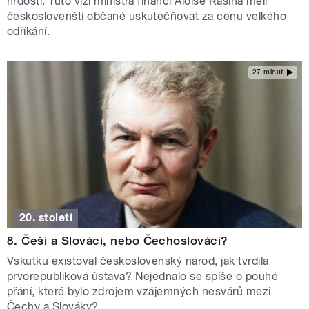
hrdosti. Tuto vizi ministra financí Aloise Rašína měli
českoslovenští občané uskutečňovat za cenu velkého
odříkání.
27 minut
20. století
8. Češi a Slováci, nebo Čechoslováci?
Vskutku existoval československý národ, jak tvrdila
prvorepubliková ústava? Nejednalo se spíše o pouhé
přání, které bylo zdrojem vzájemných nesvárů mezi
Čechy a Slováky?