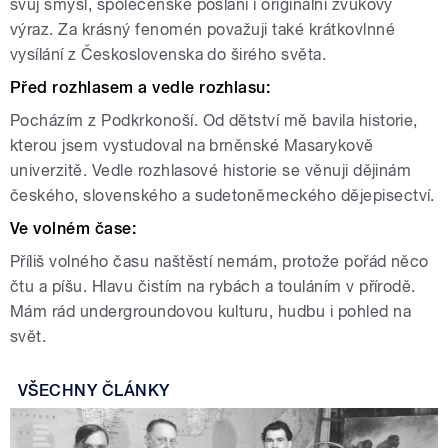
svůj smysl, společenské poslání i originální zvukový
výraz. Za krásný fenomén považuji také krátkovlnné
vysílání z Československa do širého světa.
Před rozhlasem a vedle rozhlasu:
Pocházím z Podkrkonoší. Od dětství mě bavila historie,
kterou jsem vystudoval na brněnské Masarykově
univerzitě. Vedle rozhlasové historie se věnuji dějinám
českého, slovenského a sudetoněmeckého dějepisectví.
Ve volném čase:
Příliš volného času naštěstí nemám, protože pořád něco
čtu a píšu. Hlavu čistím na rybách a touláním v přírodě.
Mám rád undergroundovou kulturu, hudbu i pohled na
svět.
VŠECHNY ČLÁNKY