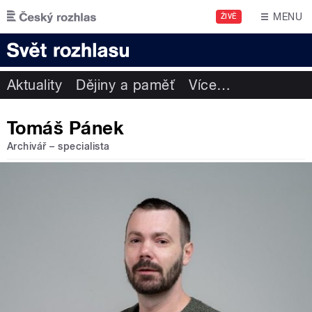
Přejít k hlavnímu obsahu
MENU
ŽIVĚ
Aktuality
Dějiny a paměť
Více
…
Tomáš Pánek
Archivář – specialista