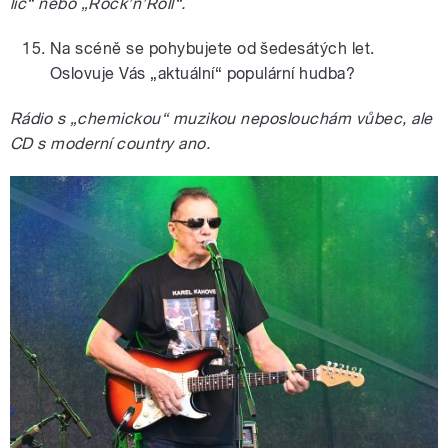
líc“ nebo „Rock’n’Roll“.
Na scéně se pohybujete od šedesátých let.
Oslovuje Vás „aktuální“ populární hudba?
Rádio s „chemickou“ muzikou neposlouchám vůbec, ale
CD s moderní country ano.