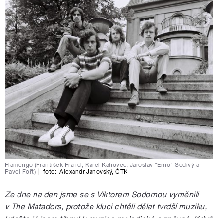
Flamengo (František Francl, Karel Kahovec, Jaroslav "Erno" Šedivý a
Pavel Fořt)
|
foto:
Alexandr Janovský
,
ČTK
Ze dne na den jsme se s Viktorem Sodomou vyměnili
v The Matadors, protože kluci chtěli dělat tvrdší muziku,