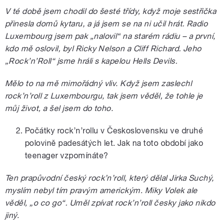
V té době jsem chodil do šesté třídy, když moje sestřička
přinesla domů kytaru, a já jsem se na ni učil hrát. Radio
Luxembourg jsem pak „nalovil“ na starém rádiu – a první,
kdo mě oslovil, byl Ricky Nelson a Cliff Richard. Jeho
„Rock’n’Roll“ jsme hráli s kapelou Hells Devils.
Mělo to na mě mimořádný vliv. Když jsem zaslechl
rock’n’roll z Luxembourgu, tak jsem věděl, že tohle je
můj život, a šel jsem do toho.
Počátky rock’n’rollu v Československu ve druhé
polovině padesátých let. Jak na toto období jako
teenager vzpomínáte?
Ten prapůvodní český rock’n’roll, který dělal Jirka Suchý,
myslím nebyl tím pravým americkým. Miky Volek ale
věděl, „o co go“. Uměl zpívat rock’n’roll česky jako nikdo
jiný.