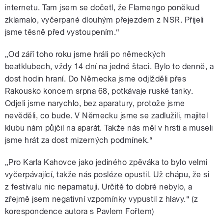
internetu. Tam jsem se dočetl, že Flamengo poněkud
zklamalo, vyčerpané dlouhým přejezdem z NSR. Přijeli
jsme těsně před vystoupením.“
„Od září toho roku jsme hráli po německých
beatklubech, vždy 14 dní na jedné štaci. Bylo to denně, a
dost hodin hraní. Do Německa jsme odjížděli přes
Rakousko koncem srpna 68, potkávaje ruské tanky.
Odjeli jsme narychlo, bez aparatury, protože jsme
nevěděli, co bude. V Německu jsme se zadlužili, majitel
klubu nám půjčil na aparát. Takže nás měl v hrsti a museli
jsme hrát za dost mizerných podmínek.“
„Pro Karla Kahovce jako jediného zpěváka to bylo velmi
vyčerpávající, takže nás posléze opustil. Už chápu, že si
z festivalu nic nepamatuji. Určitě to dobré nebylo, a
zřejmě jsem negativní vzpomínky vypustil z hlavy.“ (z
korespondence autora s Pavlem Fořtem)