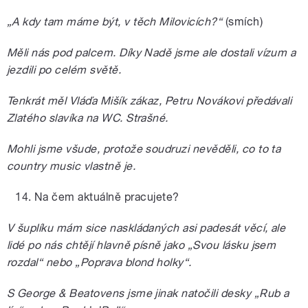
„
A kdy tam máme být, v těch Milovicích?“
(smích)
Měli nás pod palcem. Díky Nadě jsme ale dostali vízum a
jezdili po celém světě.
Tenkrát měl Vláďa Mišík zákaz, Petru Novákovi předávali
Zlatého slavíka na WC. Strašné.
Mohli jsme všude, protože soudruzi nevěděli, co to ta
country music vlastně je.
Na čem aktuálně pracujete?
V šuplíku mám sice naskládaných asi padesát věcí, ale
lidé po nás chtějí hlavně písně jako „Svou lásku jsem
rozdal“ nebo „Poprava blond holky“.
S George & Beatovens jsme jinak natočili desky „Rub a