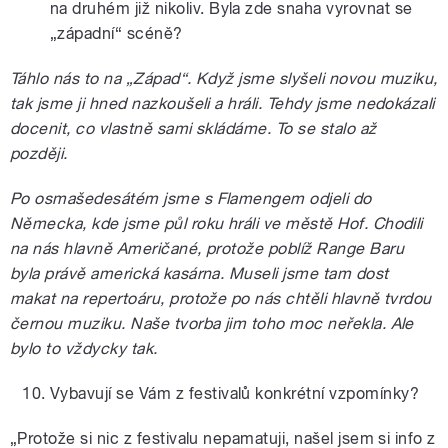
na druhém již nikoliv. Byla zde snaha vyrovnat se
„západní“ scéně?
Táhlo nás to na „Západ“. Když jsme slyšeli novou muziku,
tak jsme ji hned nazkoušeli a hráli. Tehdy jsme nedokázali
docenit, co vlastně sami skládáme. To se stalo až
později.
Po osmašedesátém jsme s Flamengem odjeli do
Německa, kde jsme půl roku hráli ve městě Hof. Chodili
na nás hlavně Američané, protože poblíž Range Baru
byla právě americká kasárna. Museli jsme tam dost
makat na repertoáru, protože po nás chtěli hlavně tvrdou
černou muziku. Naše tvorba jim toho moc neřekla. Ale
bylo to vždycky tak.
Vybavují se Vám z festivalů konkrétní vzpomínky?
„Protože si nic z festivalu nepamatuji, našel jsem si info z