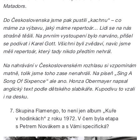
Matadors.
Do Československa jsme pak pustili „kachnu“ – co
máme za výbavu, jaký máme repertoár… Lidi se na nás
strašně těšili. Na prvním vystoupení bylo narváno, přišel
se podívat i Karel Gott. Všichni byli zvědaví, navíc jsme
měli repertoár, který tady nikdo předtím nehrál.
Na nahrávání v Československém rozhlasu si vzpomínám
matně, tolik jsme toho zase nenahráli. Na píseň „Sing A
Song Of Sixpence“ ale ano. Honza Obermayer napsal
anglický text podle dětského slabikáře. Kupodivu to vzali
i na desku.
Skupina Flamengo, to není jen album „Kuře
v hodinkách“ z roku 1972. V čem byla etapa
s Petrem Novákem a s Vámi specifická?