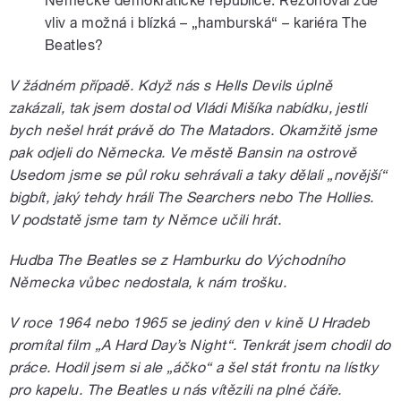
Německé demokratické republice. Rezonoval zde
vliv a možná i blízká – „hamburská“ – kariéra The
Beatles?
V žádném případě. Když nás s Hells Devils úplně
zakázali, tak jsem dostal od Vládi Mišíka nabídku, jestli
bych nešel hrát právě do The Matadors. Okamžitě jsme
pak odjeli do Německa. Ve městě Bansin na ostrově
Usedom jsme se půl roku sehrávali a taky dělali „novější“
bigbít, jaký tehdy hráli The Searchers nebo The Hollies.
V podstatě jsme tam ty Němce učili hrát.
Hudba The Beatles se z Hamburku do Východního
Německa vůbec nedostala, k nám trošku.
V roce 1964 nebo 1965 se jediný den v kině U Hradeb
promítal film „A Hard Day’s Night“. Tenkrát jsem chodil do
práce. Hodil jsem si ale „áčko“ a šel stát frontu na lístky
pro kapelu. The Beatles u nás vítězili na plné čáře.