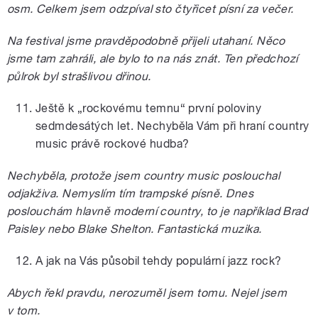
osm. Celkem jsem odzpíval sto čtyřicet písní za večer.
Na festival jsme pravděpodobně přijeli utahaní. Něco
jsme tam zahráli, ale bylo to na nás znát. Ten předchozí
půlrok byl strašlivou dřinou.
Ještě k „rockovému temnu“ první poloviny
sedmdesátých let. Nechyběla Vám při hraní country
music právě rockové hudba?
Nechyběla, protože jsem country music poslouchal
odjakživa. Nemyslím tím trampské písně. Dnes
poslouchám hlavně moderní country, to je například Brad
Paisley nebo Blake Shelton. Fantastická muzika.
A jak na Vás působil tehdy populární jazz rock?
Abych řekl pravdu, nerozuměl jsem tomu. Nejel jsem
v tom.