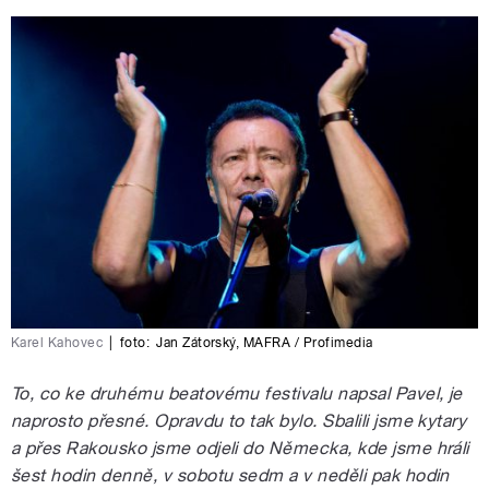
Karel Kahovec
|
foto:
Jan Zátorský
,
MAFRA / Profimedia
To, co ke druhému beatovému festivalu napsal Pavel, je
naprosto přesné. Opravdu to tak bylo. Sbalili jsme kytary
a přes Rakousko jsme odjeli do Německa, kde jsme hráli
šest hodin denně, v sobotu sedm a v neděli pak hodin