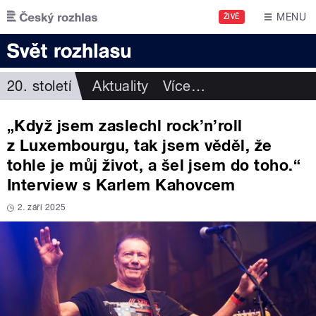
Přejít k hlavnímu obsahu
MENU
ŽIVĚ
20. století
Aktuality
Více
…
„Když jsem zaslechl rock’n’roll
z Luxembourgu, tak jsem věděl, že
tohle je můj život, a šel jsem do toho.“
Interview s Karlem Kahovcem
2. září 2025