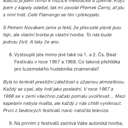
kdežto já jsem tíhnul k muzice melodické a zpěvné. Když
jsem z kapely odešel, tak mi zavolal Přemek Černý, ať jdu
s nimi hrát. Celé Flamengo se tím i překopalo.
S Petrem Novákem jsme si řekli, že převzaté písně jsou
fajn, ale vlastní tvorba je vlastní tvorba. To nás bude
jednou živit. A taky že ano.
Vystoupili jste mimo jiné také na 1. a 2. Čs. Beat
Festivalu v roce 1967 a 1968. Co taková přehlídka
pro tuzemského hudebníka znamenala?
Byla to tenkrát prestižní záležitost s úžasnou atmosférou.
Každý se cpal, aby hrál jako poslední. V roce 1967 a
1968 se v zemi všechno začalo pomalu uvolňovat… Mezi
kapelami nebyla rivalita, ale každý z nás chtěl vyniknout.
První z beatových festivalů navíc natočila televize.
Na prvním z festivalů zaznívá Vaše autorská tvorba,