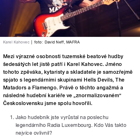
Karel Kahovec
|
foto:
David Neff
,
MAFRA
Mezi výrazné osobnosti tuzemské beatové hudby
šedesátých let jistě patří i Karel Kahovec. Jméno
tohoto zpěváka, kytaristy a skladatele je samozřejmě
spjato s legendárními skupinami Hells Devils, The
Matadors a Flamengo. Právě o těchto angažmá a
následné hudební kariéře ve „znormalizovaném“
Československu jsme spolu hovořili.
Jako hudebník jste vyrůstal na poslechu
legendárního Radia Luxembourg. Kdo Vás takto
nejvíce ovlivnil?