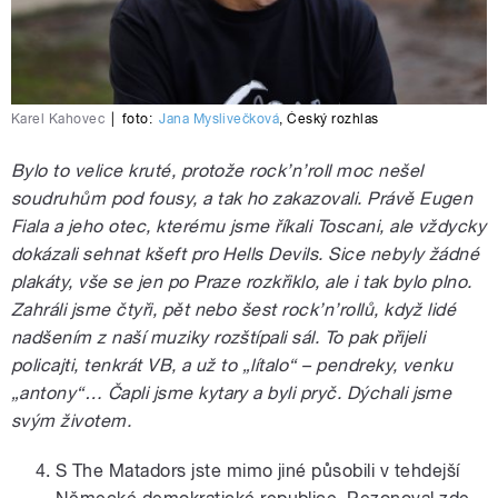
Karel Kahovec
|
foto:
Jana Myslivečková
,
Český rozhlas
Bylo to velice kruté, protože rock’n’roll moc nešel
soudruhům pod fousy, a tak ho zakazovali. Právě Eugen
Fiala a jeho otec, kterému jsme říkali Toscani, ale vždycky
dokázali sehnat kšeft pro Hells Devils. Sice nebyly žádné
plakáty, vše se jen po Praze rozkřiklo, ale i tak bylo plno.
Zahráli jsme čtyři, pět nebo šest rock’n’rollů, když lidé
nadšením z naší muziky rozštípali sál. To pak přijeli
policajti, tenkrát VB, a už to „lítalo“ – pendreky, venku
„antony“… Čapli jsme kytary a byli pryč. Dýchali jsme
svým životem.
S The Matadors jste mimo jiné působili v tehdejší