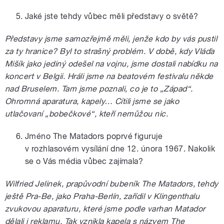
Jaké jste tehdy vůbec měli představy o světě?
Představy jsme samozřejmě měli, jenže kdo by vás pustil
za ty hranice? Byl to strašný problém. V době, kdy Vláďa
Mišík jako jediný odešel na vojnu, jsme dostali nabídku na
koncert v Belgii. Hráli jsme na beatovém festivalu někde
nad Bruselem. Tam jsme poznali, co je to „Západ“.
Ohromná aparatura, kapely… Cítili jsme se jako
utlačovaní „bobečkové“, kteří nemůžou nic.
Jméno The Matadors poprvé figuruje
v rozhlasovém vysílání dne 12. února 1967. Nakolik
se o Vás média vůbec zajímala?
Wilfried Jelinek, prapůvodní bubeník The Matadors, tehdy
ještě Pra-Be, jako Praha-Berlín, zařídil v Klingenthalu
zvukovou aparaturu, které jsme podle varhan Matador
dělali i reklamu. Tak vznikla kapela s názvem The