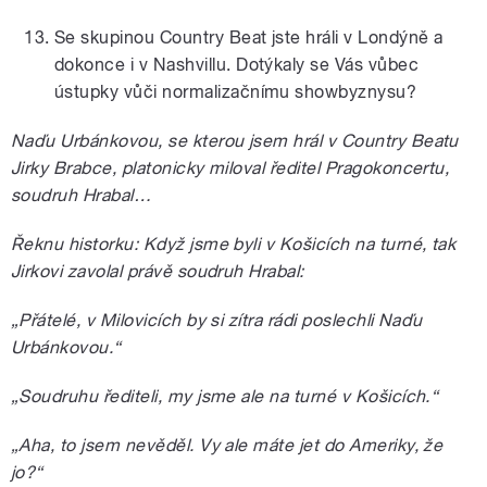
Se skupinou Country Beat jste hráli v Londýně a
dokonce i v Nashvillu. Dotýkaly se Vás vůbec
ústupky vůči normalizačnímu showbyznysu?
Naďu Urbánkovou, se kterou jsem hrál v Country Beatu
Jirky Brabce, platonicky miloval ředitel Pragokoncertu,
soudruh Hrabal…
Řeknu historku: Když jsme byli v Košicích na turné, tak
Jirkovi zavolal právě soudruh Hrabal:
„Přátelé, v Milovicích by si zítra rádi poslechli Naďu
Urbánkovou.“
„Soudruhu řediteli, my jsme ale na turné v Košicích.“
„
Aha, to jsem nevěděl. Vy ale máte jet do Ameriky, že
jo?“