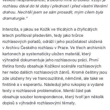
rozhlasu dával do té doby i přednost i před vlastní literární
drahou. Nechtěl jsem se sám prosadit, mým cílem byla
dramaturgie.“
Intenzita, s jakou se Kožík ve třicátých a čtyřicátých
letech profiloval především, tedy jako tvůrce
rozhlasových pořadů, odráží i jeho pozůstalost uložená
v Archivu Českého rozhlasu v Praze. Ve třech archivních
kartonech je systematicky uložen materiál, který
výhradně dokumentuje jeho rozhlasovou práci. První
třetina fondu obsahuje Kožíkovi scénáře rozhlasových
her nebo dalších rozhlasových žánrů. Kromě češtiny jsou
zde uloženy hry ve francouzštině, němčině, ale také ve
finštině a v esperantu. Následují jeho rukopisy a vydané
texty o rozhlasové problematice. Menší část pak
obsahuje soubor korespondence, který tvoří jen několik
dopisů s výhradně rozhlasovými tématy.