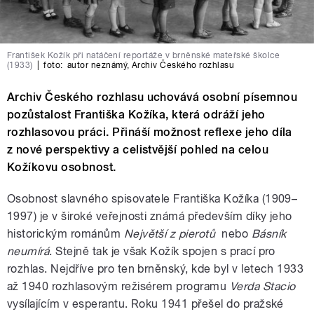
František Kožík při natáčení reportáže v brněnské mateřské školce
(1933)
|
foto:
autor neznámý
,
Archiv Českého rozhlasu
Archiv Českého rozhlasu uchovává osobní písemnou
pozůstalost Františka Kožíka, která odráží jeho
rozhlasovou práci. Přináší možnost reflexe jeho díla
z nové perspektivy a celistvější pohled na celou
Kožíkovu osobnost.
Osobnost slavného spisovatele Františka Kožíka (1909–
1997) je v široké veřejnosti známá především díky jeho
historickým románům
Největší z pierotů
nebo
Básník
neumírá
. Stejně tak je však Kožík spojen s prací pro
rozhlas. Nejdříve pro ten brněnský, kde byl v letech 1933
až 1940 rozhlasovým režisérem programu
Verda Stacio
vysílajícím v esperantu. Roku 1941 přešel do pražské