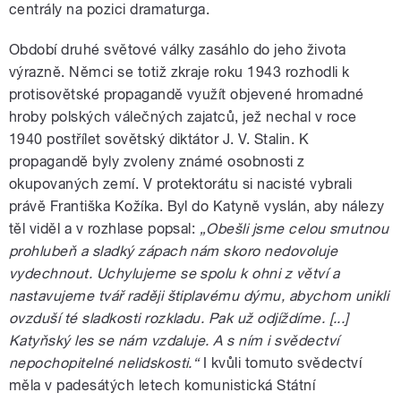
centrály na pozici dramaturga.
Období druhé světové války zasáhlo do jeho života
výrazně. Němci se totiž zkraje roku 1943 rozhodli k
protisovětské propagandě využít objevené hromadné
hroby polských válečných zajatců, jež nechal v roce
1940 postřílet sovětský diktátor J. V. Stalin. K
propagandě byly zvoleny známé osobnosti z
okupovaných zemí. V protektorátu si nacisté vybrali
právě Františka Kožíka. Byl do Katyně vyslán, aby nálezy
těl viděl a v rozhlase popsal:
„Obešli jsme celou smutnou
prohlubeň a sladký zápach nám skoro nedovoluje
vydechnout. Uchylujeme se spolu k ohni z větví a
nastavujeme tvář raději štiplavému dýmu, abychom unikli
ovzduší té sladkosti rozkladu. Pak už odjíždíme.
[...]
Katyňský les se nám vzdaluje. A s ním i svědectví
nepochopitelné nelidskosti.“
I kvůli tomuto svědectví
měla v padesátých letech komunistická Státní