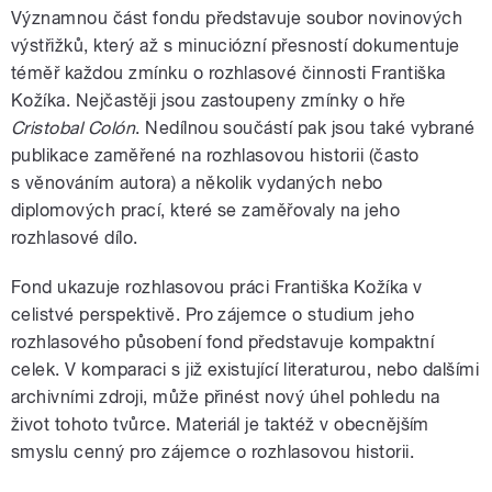
Významnou část fondu představuje soubor novinových
výstřižků, který až s minuciózní přesností dokumentuje
téměř každou zmínku o rozhlasové činnosti Františka
Kožíka. Nejčastěji jsou zastoupeny zmínky o hře
Cristobal Colón
. Nedílnou součástí pak jsou také vybrané
publikace zaměřené na rozhlasovou historii (často
s věnováním autora) a několik vydaných nebo
diplomových prací, které se zaměřovaly na jeho
rozhlasové dílo.
Fond ukazuje rozhlasovou práci Františka Kožíka v
celistvé perspektivě. Pro zájemce o studium jeho
rozhlasového působení fond představuje kompaktní
celek. V komparaci s již existující literaturou, nebo dalšími
archivními zdroji, může přinést nový úhel pohledu na
život tohoto tvůrce. Materiál je taktéž v obecnějším
smyslu cenný pro zájemce o rozhlasovou historii.