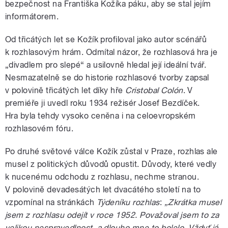
bezpečnost na Františka Kožíka páku, aby se stal jejím
informátorem.
Od třicátých let se Kožík profiloval jako autor scénářů
k rozhlasovým hrám. Odmítal názor, že rozhlasová hra je
„divadlem pro slepé“ a usilovně hledal její ideální tvář.
Nesmazatelně se do historie rozhlasové tvorby zapsal
v polovině třicátých let díky hře
Cristobal Colón
. V
premiéře ji uvedl roku 1934 režisér Josef Bezdíček.
Hra byla tehdy vysoko ceněna i na celoevropském
rozhlasovém fóru.
Po druhé světové válce Kožík zůstal v Praze, rozhlas ale
musel z politických důvodů opustit. Důvody, které vedly
k nucenému odchodu z rozhlasu, nechme stranou.
V polovině devadesátých let dvacátého století na to
vzpomínal na stránkách
Týdeníku rozhlas
:
„Zkrátka musel
jsem z rozhlasu odejít v roce 1952. Považoval jsem to za
velikou nespravedlnost, a dlouho mne to bolelo. Vždyť já