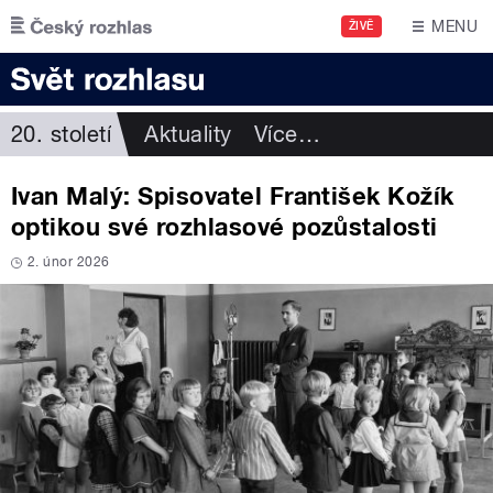
Přejít k hlavnímu obsahu
MENU
ŽIVĚ
20. století
Aktuality
Více
…
Ivan Malý: Spisovatel František Kožík
optikou své rozhlasové pozůstalosti
2. únor 2026