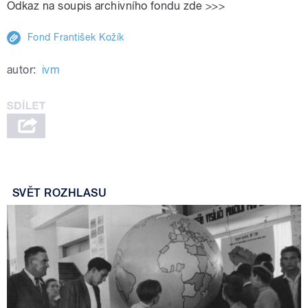
Odkaz na soupis archivního fondu zde
>>>
Fond František Kožík
autor:
ivm
SVĚT ROZHLASU