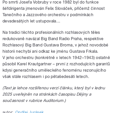
Po smrti Josefa Vobruby v roce 1982 byl do funkce
šéfdirigenta jmenován Felix Slováček, přičemž činnost
Tanečního a Jazzového orchestru v podmínkách
devadesátých let ustupovala…
Na tradici těchto profesionálních rozhlasových těles
redukovaně navázal Big Band Radio Praha, respektive
Rozhlasový Big Band Gustava Broma, v jehož novodobé
historii nechybí ani odkaz ke jménu Gustava Frkala.
V jeho orchestru (konkrétně v letech 1942–1943) ostatně
působil Karel Krautgartner – první z rozhodujících garantů
kdysi generačního uměleckého fenoménu rezonujícího
však stále rozhlasem i po pětašedesáti letech.
(Text je lehce rozšířenou verzí článku, který byl v lednu
2025 uveřejněn na stránkách časopisu Dějiny a
současnost v rubrice Auditorium.)
autor:
Ondřej Jurásek