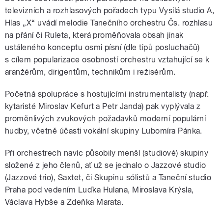
televizních a rozhlasových pořadech typu Vysílá studio A,
Hlas „X“ uvádí melodie Tanečního orchestru Čs. rozhlasu
na přání či Ruleta, která proměňovala obsah jinak
ustáleného konceptu osmi písní (dle tipů posluchačů)
s cílem popularizace osobností orchestru vztahující se k
aranžérům, dirigentům, technikům i režisérům.
Početná spolupráce s hostujícími instrumentalisty (např.
kytaristé Miroslav Kefurt a Petr Janda) pak vyplývala z
proměnlivých zvukových požadavků moderní populární
hudby, včetně účasti vokální skupiny Lubomíra Pánka.
Při orchestrech navíc působily menší (studiové) skupiny
složené z jeho členů, ať už se jednalo o Jazzové studio
(Jazzové trio), Saxtet, či Skupinu sólistů a Taneční studio
Praha pod vedením Luďka Hulana, Miroslava Krýsla,
Václava Hybše a Zdeňka Marata.