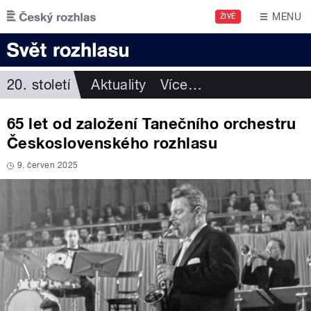
Přejít k hlavnímu obsahu
MENU
ŽIVĚ
20. století
Aktuality
Více
…
65 let od založení Tanečního orchestru
Československého rozhlasu
9. červen 2025