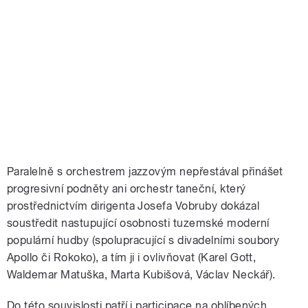
Paralelně s orchestrem jazzovým nepřestával přinášet
progresivní podněty ani orchestr taneční, který
prostřednictvím dirigenta Josefa Vobruby dokázal
soustředit nastupující osobnosti tuzemské moderní
populární hudby (spolupracující s divadelními soubory
Apollo či Rokoko), a tím ji i ovlivňovat (Karel Gott,
Waldemar Matuška, Marta Kubišová, Václav Neckář).
Do této souvislosti patří i participace na oblíbených