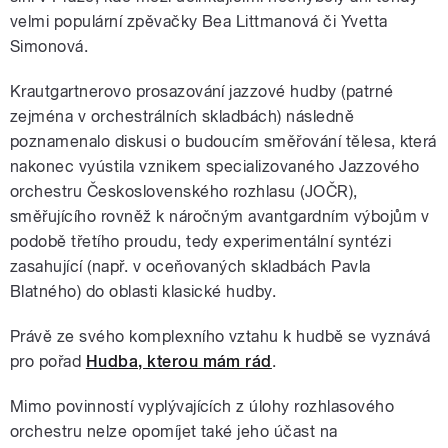
velmi populární zpěvačky Bea Littmanová či Yvetta
Simonová.
Krautgartnerovo prosazování jazzové hudby (patrné
zejména v orchestrálních skladbách) následně
poznamenalo diskusi o budoucím směřování tělesa, která
nakonec vyústila vznikem specializovaného Jazzového
orchestru Československého rozhlasu (JOČR),
směřujícího rovněž k náročným avantgardním výbojům v
podobě třetího proudu, tedy experimentální syntézi
zasahující (např. v oceňovaných skladbách Pavla
Blatného) do oblasti klasické hudby.
Právě ze svého komplexního vztahu k hudbě se vyznává
pro pořad
Hudba, kterou mám rád
.
Mimo povinností vyplývajících z úlohy rozhlasového
orchestru nelze opomíjet také jeho účast na