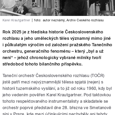
Karel Krautgartner
|
foto:
autor neznámý
,
Archiv Českého rozhlasu
Rok 2025 je z hlediska historie Československého
rozhlasu a jeho uměleckých těles významný mimo jiné
i půlkulatým výročím od založení pražského Tanečního
orchestru, generačního fenoménu – který „byl a už
není“ – jehož chronologicky vybrané milníky tvoří
středobod tohoto bilančního příspěvku.
Taneční orchestr Československého rozhlasu (TOČR)
jistě patří mezi nejvýznamnější tělesa spjatá (nejen) s
historií tuzemského vysílání, a to již od roku 1960, kdy byl
jeho vedením pověřen Karel Krautgartner. Pod taktovkou
tohoto respektovaného instrumentalisty a skladatele se
orchestr poprvé představil dne 28. března ve Smetanově
síni v Praze, kde mezi účinkujícími nechyběly ani tehdy